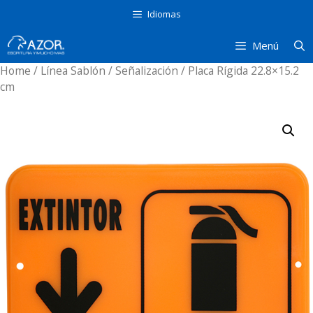
Saltar
Idiomas
al
contenido
Menú
Home
/
Línea Sablón
/
Señalización
/ Placa Rígida 22.8×15.2
cm