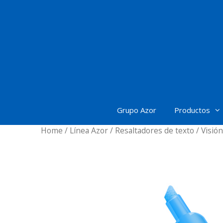
Saltar
al
contenido
Grupo Azor
Productos
Home
/
Línea Azor
/
Resaltadores de texto
/ Visión