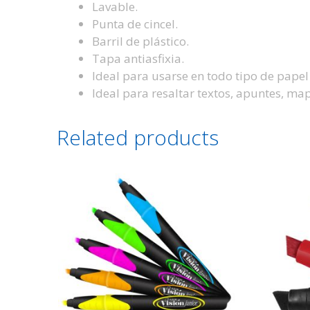
Lavable.
Punta de cincel.
Barril de plástico.
Tapa antiasfixia.
Ideal para usarse en todo tipo de papel
Ideal para resaltar textos, apuntes, mapa
Related products