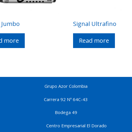
l Jumbo
Signal Ultrafino
d more
Read more
Grupo Azor Colombia
Carrera 92 Nº 64C-43
Bodega 49
Centro Empresarial El Dorado