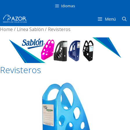
Saltar
Idiomas
al
contenido
Menú
Home
/
Línea Sablón
/ Revisteros
Revisteros